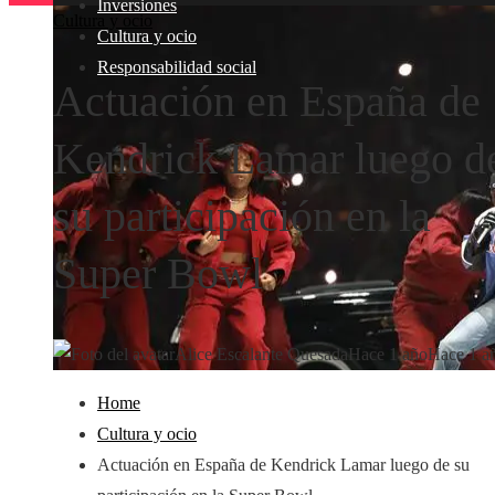
Inversiones
Cultura y ocio
Cultura y ocio
Responsabilidad social
Actuación en España de
Kendrick Lamar luego d
su participación en la
Super Bowl
Alice Escalante Quesada
Hace 1 año
Hace 1 a
Home
Cultura y ocio
Actuación en España de Kendrick Lamar luego de su