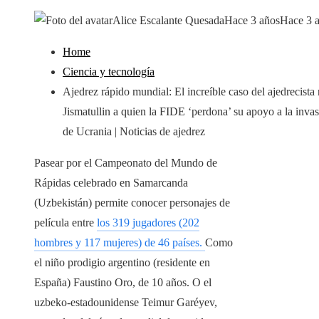
Alice Escalante Quesada
Hace 3 años
Hace 3 
Home
Ciencia y tecnología
Ajedrez rápido mundial: El increíble caso del ajedrecista
Jismatullin a quien la FIDE ‘perdona’ su apoyo a la inva
de Ucrania | Noticias de ajedrez
Pasear por el Campeonato del Mundo de
Rápidas celebrado en Samarcanda
(Uzbekistán) permite conocer personajes de
película entre
los 319 jugadores (202
hombres y 117 mujeres) de 46 países.
Como
el niño prodigio argentino (residente en
España) Faustino Oro, de 10 años. O el
uzbeko-estadounidense Teimur Garéyev,