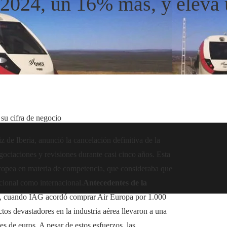
2024, un 16% más, y eleva 
u cifra de negocio
 de Iberia, anunció la cancelación definitiva de la
ociaciones y revisiones durante casi cinco años. Esta
uropea en materia de competencia, que consideraba que
acional como internacional.
Antecedentes de la
, cuando IAG acordó comprar Air Europa por 1.000
s devastadores en la industria aérea llevaron a una
s de euros. A pesar de estos esfuerzos, las