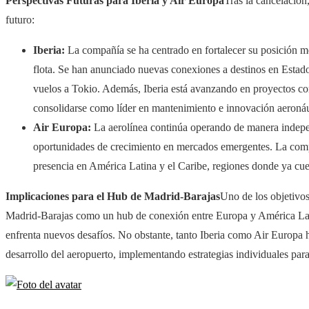
Perspectivas Futuras para Iberia y Air Europa
Tras la cancelación
futuro:
Iberia:
La compañía se ha centrado en fortalecer su posición me
flota. Se han anunciado nuevas conexiones a destinos en Estad
vuelos a Tokio. Además, Iberia está avanzando en proyectos c
consolidarse como líder en mantenimiento e innovación aeronáu
Air Europa:
La aerolínea continúa operando de manera indepen
oportunidades de crecimiento en mercados emergentes. La comp
presencia en América Latina y el Caribe, regiones donde ya cuen
Implicaciones para el Hub de Madrid-Barajas
Uno de los objetivos 
Madrid-Barajas como un hub de conexión entre Europa y América Latin
enfrenta nuevos desafíos. No obstante, tanto Iberia como Air Europa 
desarrollo del aeropuerto, implementando estrategias individuales para