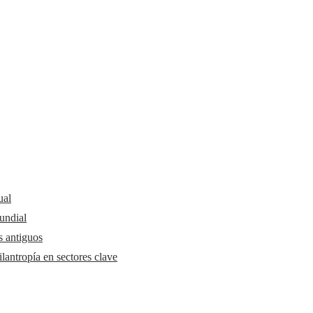
ual
undial
s antiguos
lantropía en sectores clave