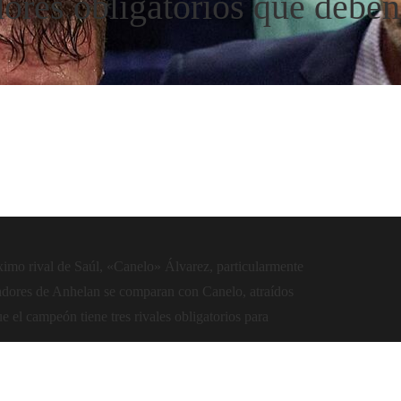
dores obligatorios que deben
óximo rival de Saúl, «Canelo» Álvarez, particularmente
adores de Anhelan se comparan con Canelo, atraídos
 el campeón tiene tres rivales obligatorios para