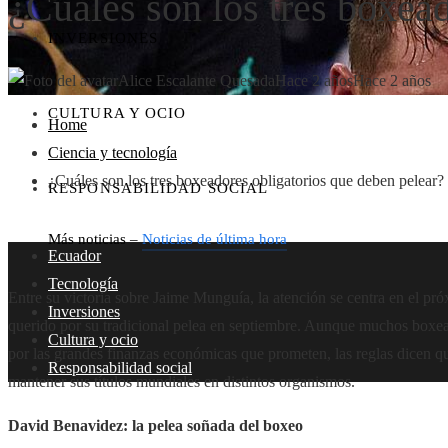
¿Cuáles son los tres boxea
INVERSIONES
Alice Escalante Quesada
Hace 2 años
Hace 2 años
CULTURA Y OCIO
Home
Ciencia y tecnología
¿Cuáles son los tres boxeadores obligatorios que deben pelear?
RESPONSABILIDAD SOCIAL
Más noticias –
Noticias de última hora
Ecuador
Tecnología
Entre su victoria sobre Jaime Munguía, la atención se centra en el pr
Inversiones
querido por su tradicional pelea en septiembre. Aunque muchos boxe
Cultura y ocio
por las grandes finanzas económicas que prometen, las reglas dicen que
Responsabilidad social
mantener sus títulos mundiales en distintos organismos.
David Benavidez: la pelea soñada del boxeo