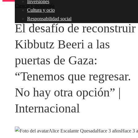
Inversiones
Ciencia y tecnología
Cultura y ocio
Responsabilidad social
El desafío de reconstruir
Kibbutz Beeri a las
puertas de Gaza:
“Tenemos que regresar.
No hay otra opción” |
Internacional
Alice Escalante Quesada
Hace 3 años
Hace 3 