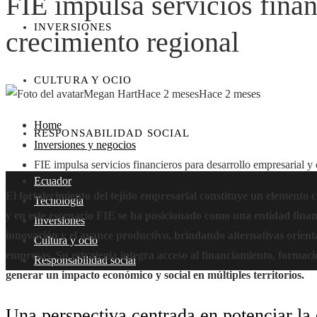
FIE impulsa servicios finan
INVERSIONES
crecimiento regional
CULTURA Y OCIO
Megan Hart
Hace 2 meses
Hace 2 meses
Home
RESPONSABILIDAD SOCIAL
Inversiones y negocios
FIE impulsa servicios financieros para desarrollo empresarial y
Ecuador
El fortalecimiento del tejido empresarial constituye un elemento c
Tecnología
y en este escenario FIE se ha posicionado como una entidad finan
Inversiones
innovación y el avance productivo, brindando alternativas orien
Cultura y ocio
empresas. Su estrategia integra acceso al financiamiento, formació
Responsabilidad social
generar un impacto económico y social en múltiples territorios.
Una perspectiva centrada en potenciar la 