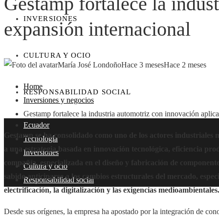
Gestamp fortalece la indus
INVERSIONES
expansión internacional
CULTURA Y OCIO
María José Londoño
Hace 3 meses
Hace 2 meses
Home
RESPONSABILIDAD SOCIAL
Inversiones y negocios
Gestamp fortalece la industria automotriz con innovación aplic
Ecuador
Gestamp se ha consolidado como uno de los actores industriales má
Tecnología
a una estrategia basada en innovación tecnológica, eficiencia pro
Inversiones
compañía, especializada en el diseño y fabricación de componentes
Cultura y ocio
sabido anticiparse a los cambios estructurales del mercado, espe
Responsabilidad social
electrificación, la digitalización y las exigencias medioambientales
Desde sus orígenes, la empresa ha apostado por la integración de cono