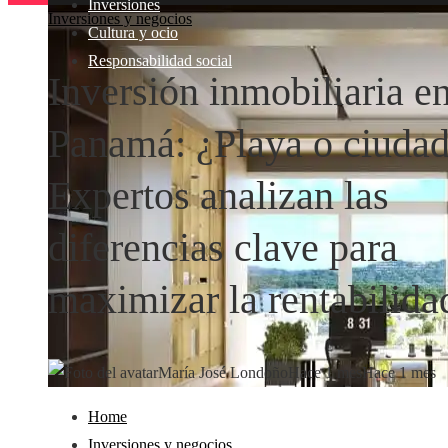
Inversiones
Inversiones y negocios
Cultura y ocio
Responsabilidad social
Inversión inmobiliaria e
Panamá: ¿Playa o ciuda
Expertos analizan las
diferencias clave para
maximizar la rentabilida
María José Londoño
Hace 1 mes
Hace 1 mes
Home
Inversiones y negocios