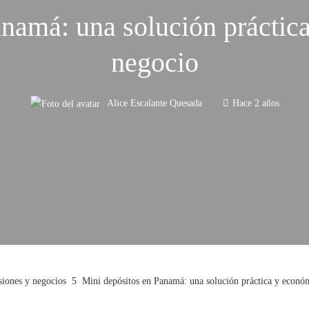
namá: una solución práctic
negocio
Alice Escalante Quesada
Hace 2 años
siones y negocios
Mini depósitos en Panamá: una solución práctica y econó