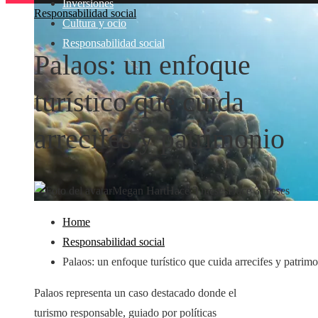
Inversiones
Responsabilidad social
Cultura y ocio
Responsabilidad social
Palaos: un enfoque
turístico que cuida
arrecifes y patrimonio
Megan Hart
Hace 3 meses
Hace 3 meses
Home
Responsabilidad social
Palaos: un enfoque turístico que cuida arrecifes y patrim
Palaos representa un caso destacado donde el
turismo responsable, guiado por políticas