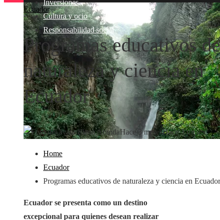
Inversiones
Ecuador
Cultura y ocio
Responsabilidad social
Programas educativos d
naturaleza y ciencia en
Ecuador
Elena Aranda
Hace 3 meses
Hace 3 meses
Home
Ecuador
Programas educativos de naturaleza y ciencia en Ecuado
Ecuador se presenta como un destino
excepcional para quienes desean realizar