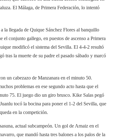
daluza. El Málaga, de Primera Federación, lo intentó
a la llegada de Quique Sánchez Flores al banquillo
que el conjunto gallego, en puestos de ascenso a Primera
ique modificó el sistema del Sevilla. El 4-4-2 resultó
ó tras la muerte de su padre el pasado sábado y marcó
 con un cabezazo de Manzanara en el minuto 50.
 muchos problemas en ese segundo acto hasta que el
nuto 75. El juego dio un giro brusco. Kike Salas pegó
uanlu tocó la bocina para poner el 1-2 del Sevilla, que
 queda en la competición.
 Osasuna, actual subcampeón. Un gol de Arnaiz en el
navarro, que mandó hasta tres balones a los palos de la