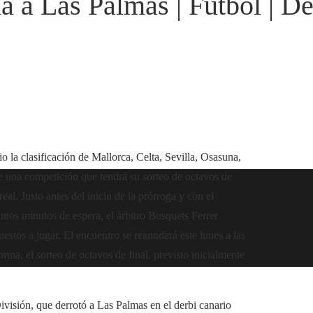
a a Las Palmas | Fútbol | D
o la clasificación de Mallorca, Celta, Sevilla, Osasuna,
de una competición que tendrá su sorteo de octavos de
real. Justo antes del inicio de la prórroga y con el
unos minutos de espera, el árbitro Busquets Ferrer
stos a jugar. El encuentro se reanudará este lunes a las
ma, el sorteo de octavos de final, previsto inicialmente
visión, que derrotó a Las Palmas en el derbi canario