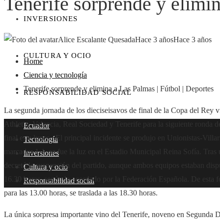
Tenerife sorprende y elimin
INVERSIONES
Alice Escalante Quesada
Hace 3 años
Hace 3 años
CULTURA Y OCIO
Home
Ciencia y tecnología
Tenerife sorprende y elimina a Las Palmas | Fútbol | Deportes
RESPONSABILIDAD SOCIAL
La segunda jornada de los dieciseisavos de final de la Copa del Rey vi
Athletic, Valencia, Real Sociedad y Tenerife para la siguiente ronda 
Ecuador
final este lunes . El principal incidente se produjo en Unionistas-Villar
Tecnología
marcador 1-1, se fue la luz en el Estadio Municipal Reina Sofía. Tras 
Inversiones
decretó la suspensión del partido, aunque ambos equipos estaban dispue
Cultura y ocio
16.30 horas, según lo acordado por la Federación Española. De esta for
Responsabilidad social
para las 13.00 horas, se traslada a las 18.30 horas.
La única sorpresa importante vino del Tenerife, noveno en Segunda Di