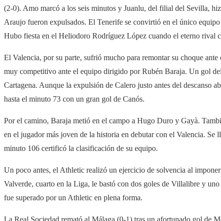
(2-0). Amo marcó a los seis minutos y Juanlu, del filial del Sevilla, hi
Araujo fueron expulsados. El Tenerife se convirtió en el único equipo
Hubo fiesta en el Heliodoro Rodríguez López cuando el eterno rival c
El Valencia, por su parte, sufrió mucho para remontar su choque ante 
muy competitivo ante el equipo dirigido por Rubén Baraja. Un gol del 
Cartagena. Aunque la expulsión de Calero justo antes del descanso abr
hasta el minuto 73 con un gran gol de Canós.
Por el camino, Baraja metió en el campo a Hugo Duro y Gayà. También
en el jugador más joven de la historia en debutar con el Valencia. Se 
minuto 106 certificó la clasificación de su equipo.
Un poco antes, el Athletic realizó un ejercicio de solvencia al impon
Valverde, cuarto en la Liga, le bastó con dos goles de Villalibre y u
fue superado por un Athletic en plena forma.
La Real Sociedad remató al Málaga (0-1) tras un afortunado gol de M