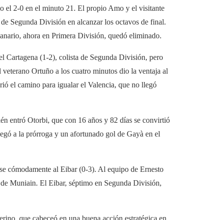
zo el 2-0 en el minuto 21. El propio Amo y el visitante
 de Segunda División en alcanzar los octavos de final.
anario, ahora en Primera División, quedó eliminado.
el Cartagena (1-2), colista de Segunda División, pero
veterano Ortuño a los cuatro minutos dio la ventaja al
ió el camino para igualar el Valencia, que no llegó
 entró Otorbi, que con 16 años y 82 días se convirtió
llegó a la prórroga y un afortunado gol de Gayà en el
erse cómodamente al Eibar (0-3). Al equipo de Ernesto
no de Muniain. El Eibar, séptimo en Segunda División,
erino, que cabeceó en una buena acción estratégica en