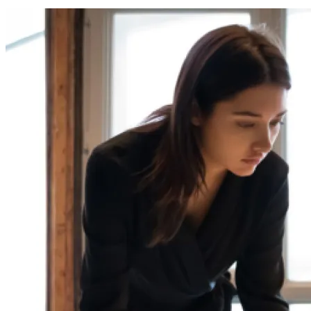
INVERSIONES
CULTURA Y OCIO
RESPONSABILIDAD SOCIAL
Ecuador
Tecnología
Inversiones
Cultura y ocio
Responsabilidad social