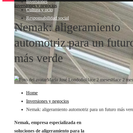
Inversiones
Inversiones y negocios
Cultura y ocio
Responsabilidad social
Nemak: aligeramiento
automotriz para un futur
más verde
María José Londoño
Hace 2 meses
Hace 2 mes
Home
Inversiones y negocios
Nemak: aligeramiento automotriz para un futuro más ver
Nemak, empresa especializada en
soluciones de aligeramiento para la