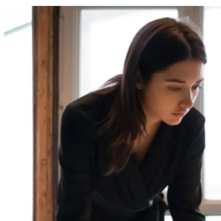
INVERSIONES
CULTURA Y OCIO
RESPONSABILIDAD SOCIAL
Ecuador
Tecnología
Inversiones
Cultura y ocio
Responsabilidad social