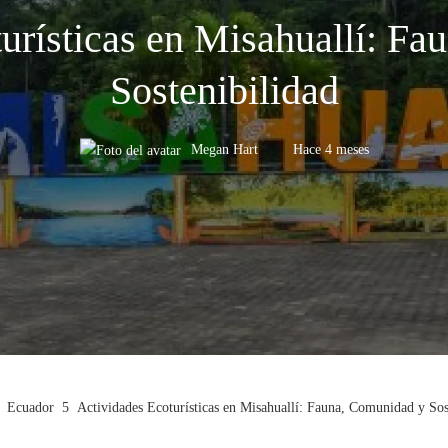
urísticas en Misahuallí: F
Sostenibilidad
Megan Hart
Hace 4 meses
Ecuador
Actividades Ecoturísticas en Misahuallí: Fauna, Comunidad y Sos