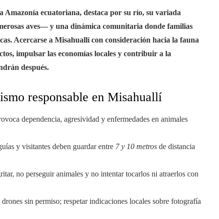
la Amazonía ecuatoriana, destaca por su río, su variada
umerosas aves— y una dinámica comunitaria donde familias
icas. Acercarse a Misahuallí con consideración hacia la fauna
tos, impulsar las economías locales y contribuir a la
endrán después.
ismo responsable en Misahuallí
 provoca dependencia, agresividad y enfermedades en animales
 guías y visitantes deben guardar entre
7 y 10 metros
de distancia
itar, no perseguir animales y no intentar tocarlos ni atraerlos con
 drones sin permiso; respetar indicaciones locales sobre fotografía